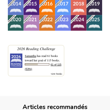
2026 Reading Challenge
Samantha
has read 61 books
toward her goal of 115 books.
61 of 115
(53%)
view books
Articles recommandés