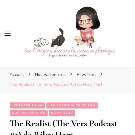
Sur l'étagère, derrière la
sirène en plastique
Sur l'étagère, derrière la
Boys in books are just better
sirène en plastique
Accueil
Nos Partenaires
Riley Hart
The Realist (The Vers Podcast #3) de Riley Hart
LECTURES EN VO
LES CHRONIQUES DE SAM
NOS PARTENAIRES
RILEY HART
The Realist (The Vers Podcast
#3) de Riley Hart