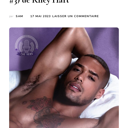
SUR
par
SAM
17 MAI 2023
LAISSER UN COMMENTAIRE
THE
REALIST
(THE
VERS
PODCAST
#3)
DE
RILEY
HART