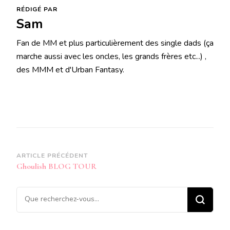
RÉDIGÉ PAR
Sam
Fan de MM et plus particulièrement des single dads (ça
marche aussi avec les oncles, les grands frères etc...) ,
des MMM et d'Urban Fantasy.
Navigation
ARTICLE PRÉCÉDENT
Ghoulish BLOG TOUR
d’article
Vous
recherchiez
quelque