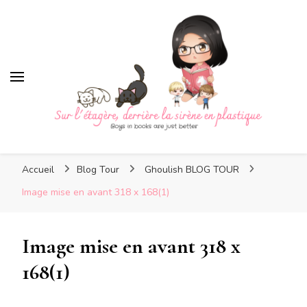
Sur l'étagère, derrière la
sirène en plastique
Sur l'étagère, derrière la
Boys in books are just better
sirène en plastique
Accueil
Blog Tour
Ghoulish BLOG TOUR
Image mise en avant 318 x 168(1)
Image mise en avant 318 x
168(1)