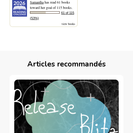
Samantha
has read 61 books
toward her goal of 115 books.
61 of 115
(53%)
view books
Articles recommandés