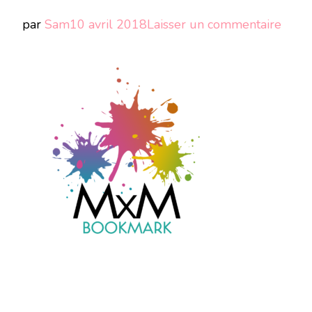
sur
par
Sam
10 avril 2018
Laisser un commentaire
PNG_