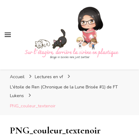
Sur l'étagère, derrière la
sirène en plastique
Sur l'étagère, derrière la
Boys in books are just better
sirène en plastique
Accueil
Lectures en vf
L'étoile de Ren (Chronique de la Lune Brisée #1) de FT
Lukens
PNG_couleur_textenoir
PNG_couleur_textenoir