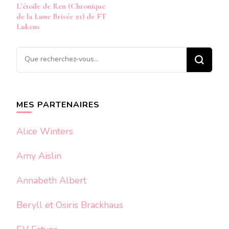
L’étoile de Ren (Chronique
d’article
de la Lune Brisée #1) de FT
Lukens
Vous
recherchiez
quelque
chose ?
MES PARTENAIRES
Alice Winters
Amy Aislin
Annabeth Albert
Beryll et Osiris Brackhaus