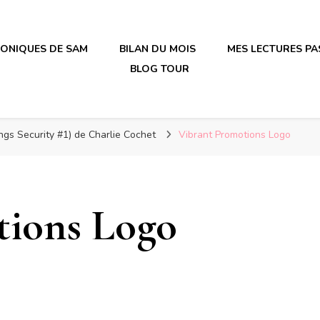
RONIQUES DE SAM
BILAN DU MOIS
MES LECTURES PA
BLOG TOUR
irène en plastique
irène en plastique
ngs Security #1) de Charlie Cochet
Vibrant Promotions Logo
tions Logo
ur