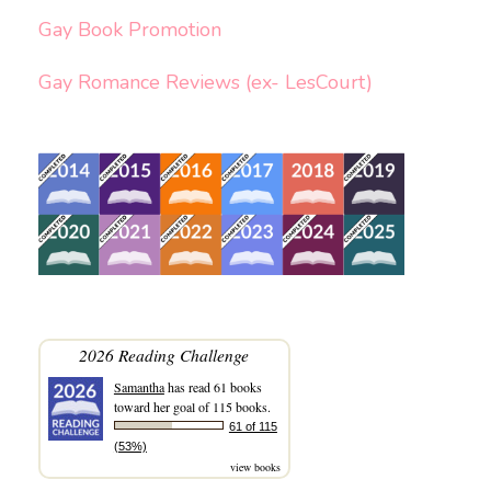
Gay Book Promotion
Gay Romance Reviews (ex- LesCourt)
2026 Reading Challenge
Samantha
has read 61 books
toward her goal of 115 books.
61 of 115
(53%)
view books