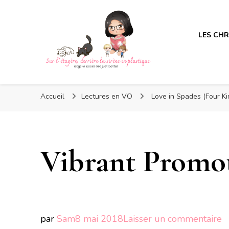
LES CH
Sur l'étagère, derrière la s
Sur l'étagère, derrière la s
Boys in books are just better
Accueil
Lectures en VO
Love in Spades (Four Ki
Vibrant Promo
s
par
Sam
8 mai 2018
Laisser un commentaire