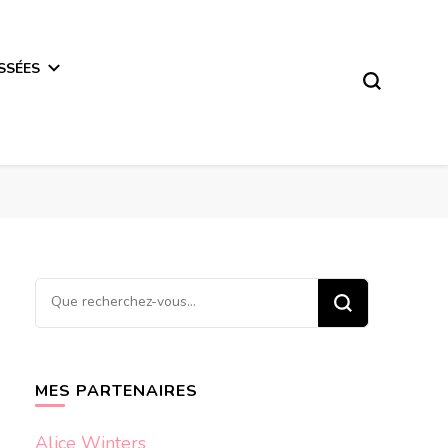
SSÉES
Vous
recherchiez
quelque
chose ?
MES PARTENAIRES
Alice Winters