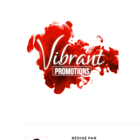
V
P
L
RÉDIGÉ PAR