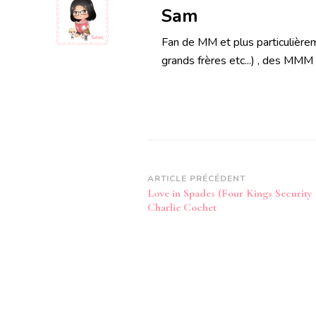
Sam
Fan de MM et plus particulièrem
grands frères etc...) , des MMM
Navigation
ARTICLE PRÉCÉDENT
Love in Spades (Four Kings Security 
d’article
Charlie Cochet