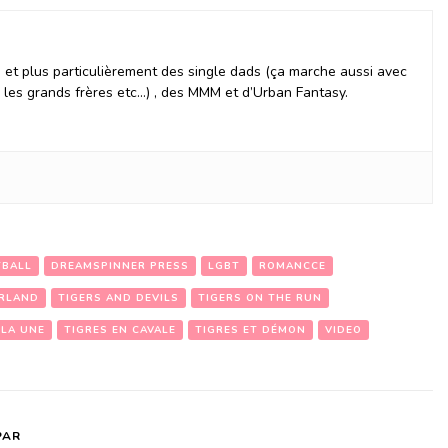
et plus particulièrement des single dads (ça marche aussi avec
, les grands frères etc…) , des MMM et d’Urban Fantasy.
TBALL
DREAMSPINNER PRESS
LGBT
ROMANCCE
ERLAND
TIGERS AND DEVILS
TIGERS ON THE RUN
 LA UNE
TIGRES EN CAVALE
TIGRES ET DÉMON
VIDEO
PAR