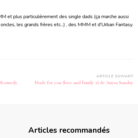
M et plus particulièrement des single dads (ça marche aussi
 oncles, les grands frères etc...) , des MMM et d'Urban Fantasy.
ARTICLE SUIVANT
e Kennedy
Made for you (love and family 2) de Anyta Sunday
Articles recommandés