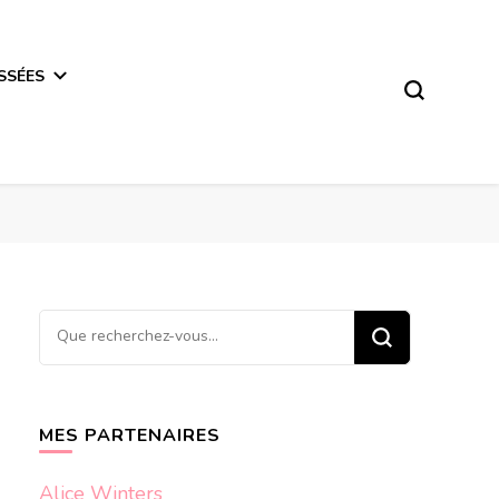
SSÉES
Vous
recherchiez
quelque
chose ?
MES PARTENAIRES
Alice Winters