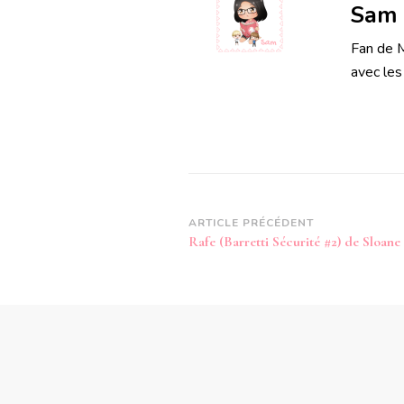
Sam
Fan de M
avec les
Navigation
ARTICLE PRÉCÉDENT
Rafe (Barretti Sécurité #2) de Sloan
d’article