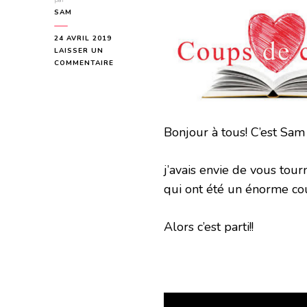
par
SAM
24 AVRIL 2019
LAISSER UN
SUR
COMMENTAIRE
MES
COUPS
DE
COEUR
D’AVRIL
Bonjour à tous! C’est Sam
2019
j’avais envie de vous tou
qui ont été un énorme cou
Alors c’est parti!!