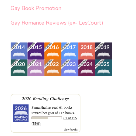
Gay Book Promotion
Gay Romance Reviews (ex- LesCourt)
2026 Reading Challenge
Samantha
has read 61 books
toward her goal of 115 books.
61 of 115
(53%)
view books