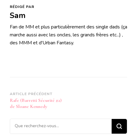
RÉDIGÉ PAR
Sam
Fan de MM et plus particulièrement des single dads (ça
marche aussi avec les oncles, les grands frères etc...) ,
des MMM et d'Urban Fantasy.
Navigation
ARTICLE PRÉCÉDENT
Rafe (Barretti Sécurité #2)
d’article
de Sloane Kennedy
Vous
recherchiez