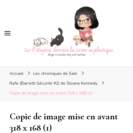
Sur l'étagère, derrière la
sirène en plastique
Sur l'étagère, derrière la
Boys in books are just better
sirène en plastique
Accueil
Les chroniques de Sam
Rafe (Barretti Sécurité #2) de Sloane Kennedy
Copie de image mise en avant 318 x 168 (1)
Copie de image mise en avant
318 x 168 (1)