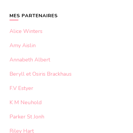
quelque
chose ?
MES PARTENAIRES
Alice Winters
Amy Aislin
Annabeth Albert
Beryll et Osiris Brackhaus
F.V Estyer
K M Neuhold
Parker St Jonh
Riley Hart