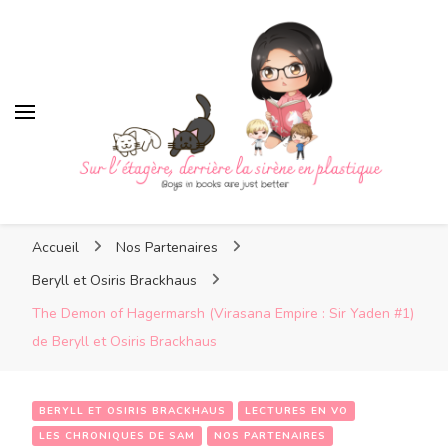
Sur l'étagère, derrière la
sirène en plastique
Sur l'étagère, derrière la
Boys in books are just better
sirène en plastique
Accueil
Nos Partenaires
Beryll et Osiris Brackhaus
The Demon of Hagermarsh (Virasana Empire : Sir Yaden #1)
de Beryll et Osiris Brackhaus
BERYLL ET OSIRIS BRACKHAUS
LECTURES EN VO
LES CHRONIQUES DE SAM
NOS PARTENAIRES