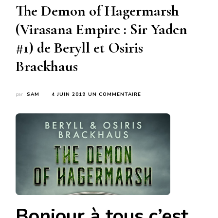
The Demon of Hagermarsh
(Virasana Empire : Sir Yaden
#1) de Beryll et Osiris
Brackhaus
SUR
par
SAM
4 JUIN 2019
UN COMMENTAIRE
THE
DEMON
OF
HAGERMARSH
(VIRASANA
EMPIRE
:
SIR
YADEN
#1)
DE
BERYLL
Bonjour à tous c’est
ET
OSIRIS