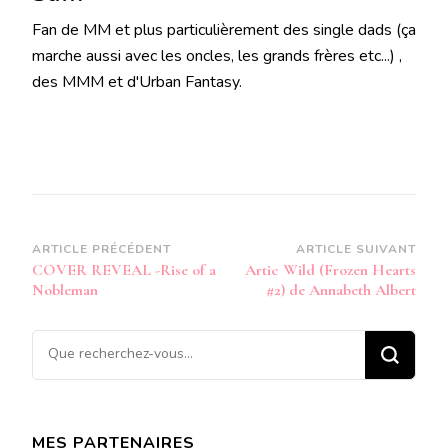
Fan de MM et plus particulièrement des single dads (ça
marche aussi avec les oncles, les grands frères etc...) ,
des MMM et d'Urban Fantasy.
Navigation
ARTICLE PRÉCÉDENT
ARTICLE SUIVANT
COVER REVEAL -Rise of a
Artic Wild (Frozen Hearts
d’article
Nobleman
#2) de Annabeth Albert
Vous
recherchiez
quelque
chose ?
MES PARTENAIRES