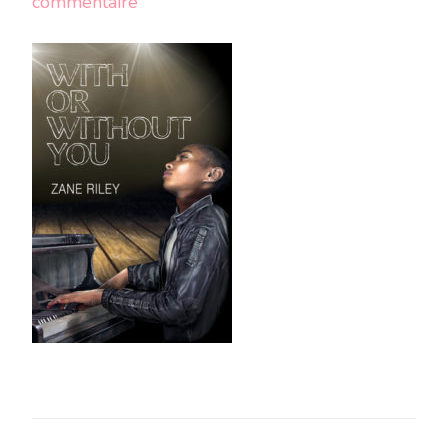
sur
commentaire
27854858