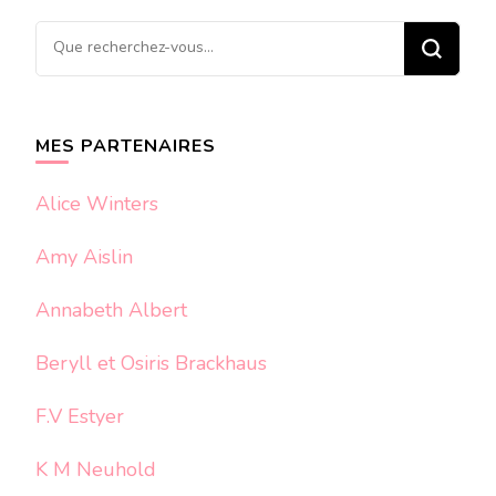
Vous
recherchiez
quelque
chose ?
MES PARTENAIRES
Alice Winters
Amy Aislin
Annabeth Albert
Beryll et Osiris Brackhaus
F.V Estyer
K M Neuhold