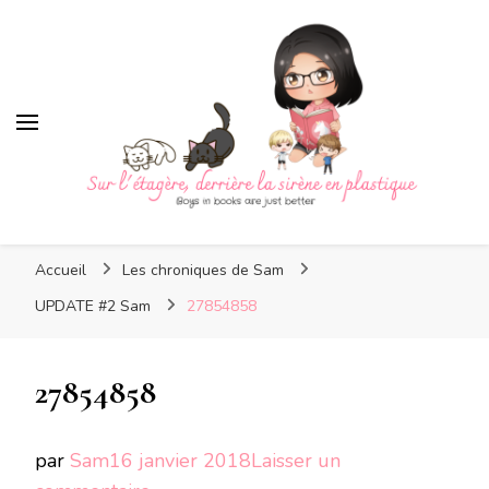
Sur l'étagère, derrière la
sirène en plastique
Sur l'étagère, derrière la
Boys in books are just better
sirène en plastique
Accueil
Les chroniques de Sam
UPDATE #2 Sam
27854858
27854858
par
Sam
16 janvier 2018
Laisser un