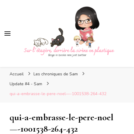
Sur l'étagère, derrière la
sirène en plastique
Sur l'étagère, derrière la
Boys in books are just better
sirène en plastique
Accueil
Les chroniques de Sam
Update #4 - Sam
qui-a-embrasse-le-pere-noel—-1001538-264-432
qui-a-embrasse-le-pere-noel
—-1001538-264-432