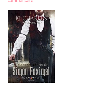
sur
commentaire
33953380