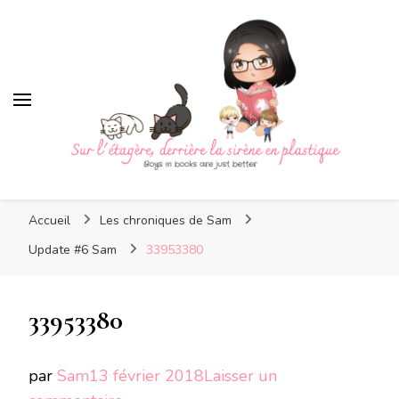
Sur l'étagère, derrière la
sirène en plastique
Sur l'étagère, derrière la
Boys in books are just better
sirène en plastique
Accueil
Les chroniques de Sam
Update #6 Sam
33953380
33953380
par
Sam
13 février 2018
Laisser un