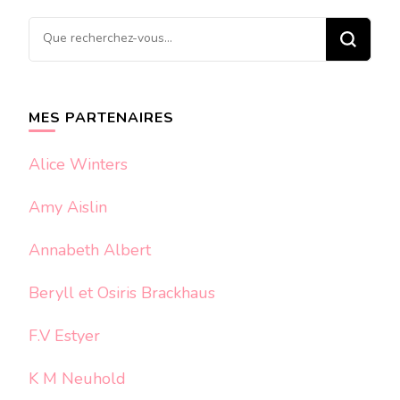
Vous
recherchiez
quelque
chose ?
MES PARTENAIRES
Alice Winters
Amy Aislin
Annabeth Albert
Beryll et Osiris Brackhaus
F.V Estyer
K M Neuhold