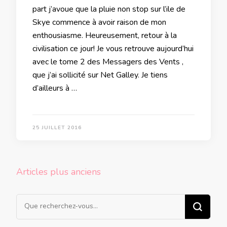
part j’avoue que la pluie non stop sur l’ile de
Skye commence à avoir raison de mon
enthousiasme. Heureusement, retour à la
civilisation ce jour! Je vous retrouve aujourd’hui
avec le tome 2 des Messagers des Vents ,
que j’ai sollicité sur Net Galley. Je tiens
d’ailleurs à …
25 JUILLET 2016
Navigation
Articles plus anciens
des
articles
Vous
recherchiez