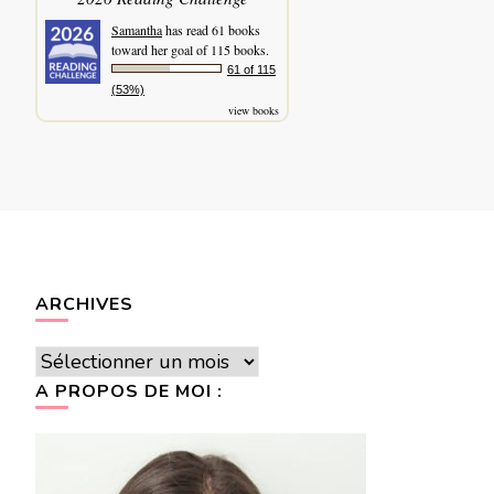
Samantha
has read 61 books
toward her goal of 115 books.
61 of 115
(53%)
view books
ARCHIVES
Archives
A PROPOS DE MOI :