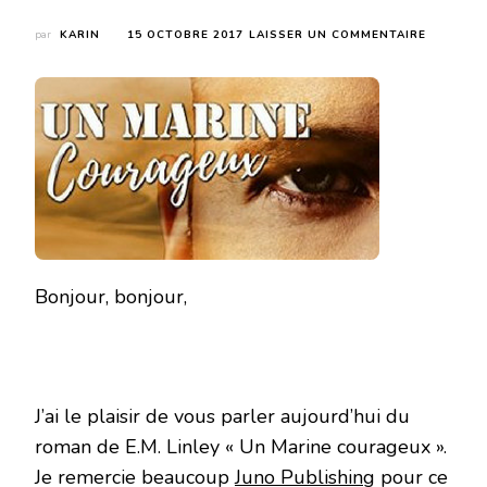
SUR
par
KARIN
15 OCTOBRE 2017
LAISSER UN COMMENTAIRE
UN
MARINE
COURAG
DE
EM
LYNLEY
Bonjour, bonjour,
J’ai le plaisir de vous parler aujourd’hui du
roman de E.M. Linley « Un Marine courageux ».
Je remercie beaucoup
Juno Publishing
pour ce