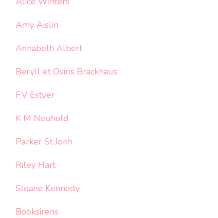
Alice Winters
Amy Aislin
Annabeth Albert
Beryll et Osiris Brackhaus
F.V Estyer
K M Neuhold
Parker St Jonh
Riley Hart
Sloane Kennedy
Booksirens