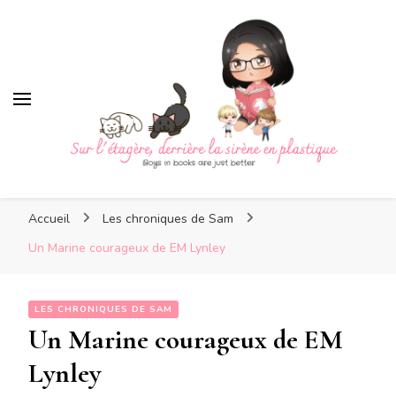
Sur l'étagère, derrière la
sirène en plastique
Sur l'étagère, derrière la
Boys in books are just better
sirène en plastique
Accueil
Les chroniques de Sam
Un Marine courageux de EM Lynley
LES CHRONIQUES DE SAM
Un Marine courageux de EM
Lynley