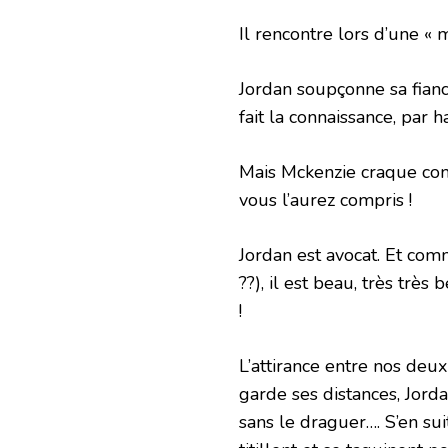
Il rencontre lors d’une « 
Jordan soupçonne sa fiancée
fait la connaissance, par h
Mais Mckenzie craque com
vous l’aurez compris !
Jordan est avocat. Et comm
??), il est beau, très trè
!
L’attirance entre nos deu
garde ses distances, Jorda
sans le draguer…. S’en suit