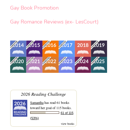
Gay Book Promotion
Gay Romance Reviews (ex- LesCourt)
2026 Reading Challenge
Samantha
has read 61 books
toward her goal of 115 books.
61 of 115
(53%)
view books