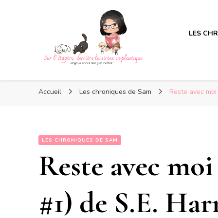
LES CH
Sur l'étagère, derrière la s
Sur l'étagère, derrière la s
Boys in books are just better
Accueil
Les chroniques de Sam
Reste avec moi 
LES CHRONIQUES DE SAM
Reste avec moi 
#1) de S.E. Ha