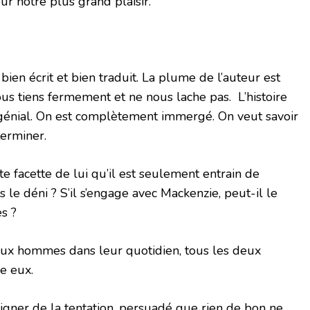
our notre plus grand plaisir.
bien écrit et bien traduit. La plume de l’auteur est
nous tiens fermement et ne nous lache pas. L’histoire
 génial. On est complètement immergé. On veut savoir
terminer.
tte facette de lui qu’il est seulement entrain de
s le déni ? S’il s’engage avec Mackenzie, peut-il le
s ?
ux hommes dans leur quotidien, tous les deux
e eux.
igner de la tentation, persuadé que rien de bon ne