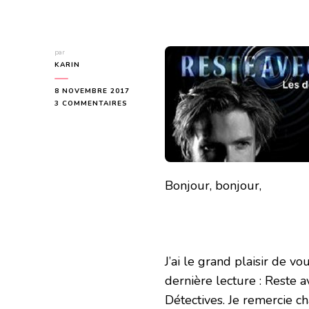
par
KARIN
8 NOVEMBRE 2017
SUR
3 COMMENTAIRES
RESTE
AVEC
MOI
(LES
DÉTECTIVES
#1)
Bonjour, bonjour,
DE
S.E.
HARMON
J’ai le grand plaisir de 
dernière lecture : Reste a
Détectives. Je remercie 