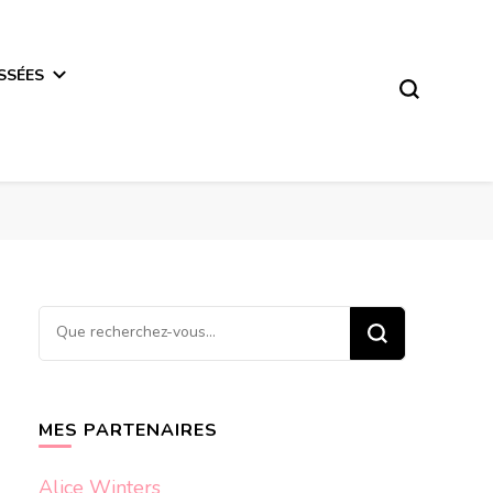
SSÉES
Vous
recherchiez
quelque
chose ?
MES PARTENAIRES
Alice Winters