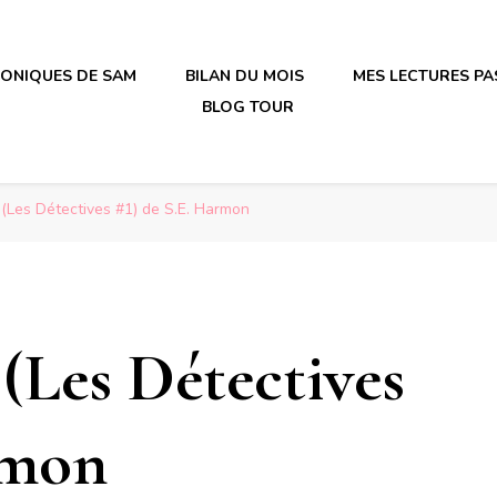
RONIQUES DE SAM
BILAN DU MOIS
MES LECTURES PA
BLOG TOUR
irène en plastique
irène en plastique
(Les Détectives #1) de S.E. Harmon
(Les Détectives
rmon