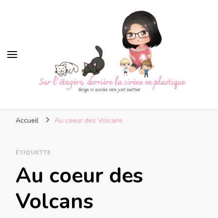
Sur l'étagère, derrière la
Boys in books are just better
sirène en plastique
Accueil
Au coeur des Volcans
ÉTIQUETTE
Au coeur des
Volcans