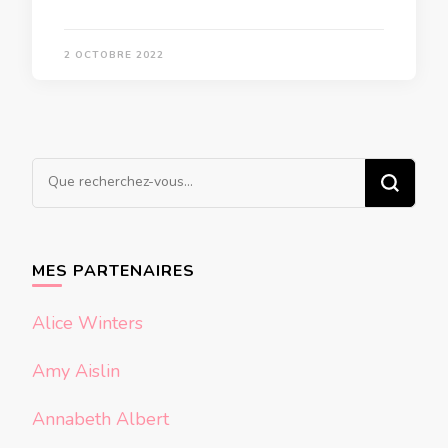
2 OCTOBRE 2022
Vous
recherchiez
quelque
chose ?
MES PARTENAIRES
Alice Winters
Amy Aislin
Annabeth Albert