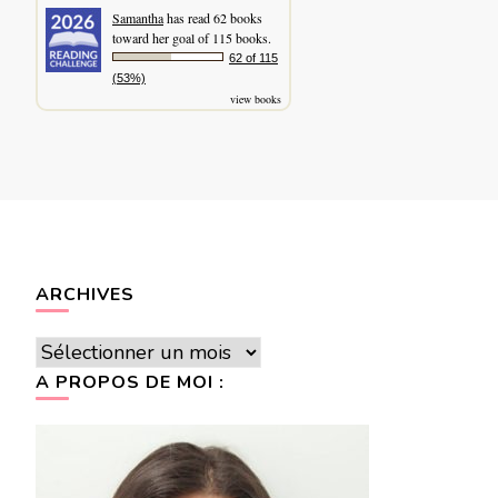
Samantha
has read 62 books
toward her goal of 115 books.
62 of 115
(53%)
view books
ARCHIVES
Archives
A PROPOS DE MOI :