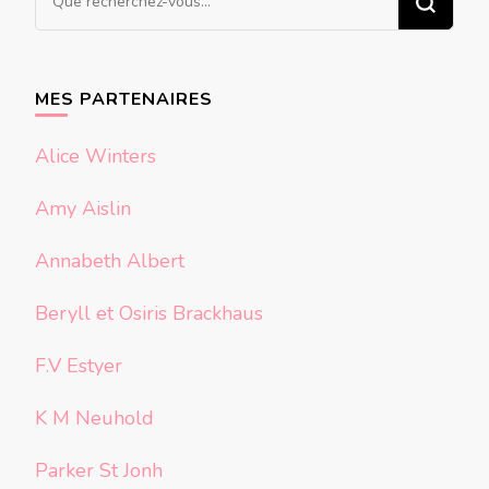
recherchiez
quelque
chose ?
MES PARTENAIRES
Alice Winters
Amy Aislin
Annabeth Albert
Beryll et Osiris Brackhaus
F.V Estyer
K M Neuhold
Parker St Jonh