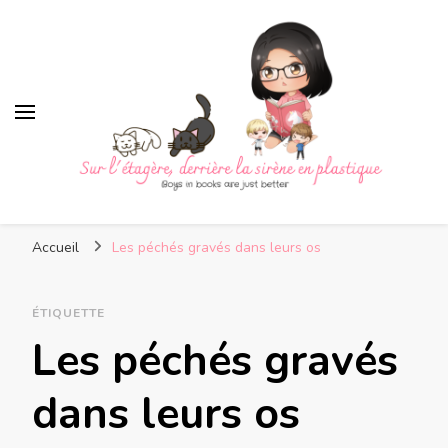
Sur l'étagère, derrière la
Boys in books are just better
sirène en plastique
Accueil
Les péchés gravés dans leurs os
ÉTIQUETTE
Les péchés gravés
dans leurs os