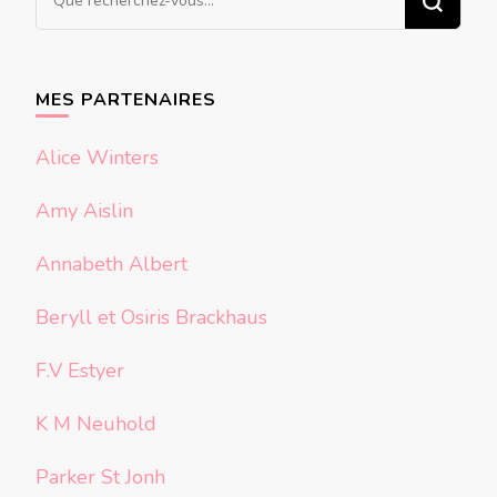
recherchiez
quelque
chose ?
MES PARTENAIRES
Alice Winters
Amy Aislin
Annabeth Albert
Beryll et Osiris Brackhaus
F.V Estyer
K M Neuhold
Parker St Jonh