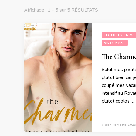
Affichage : 1 - 5 sur 5 RÉSULTATS
LECTURES EN VO
RILEY HART
The Charmer
Salut mes p »tits
plutot bien car j
coupé mes vacan
intensif au Roy
plutot coolos …
7 SEPTEMBRE 202