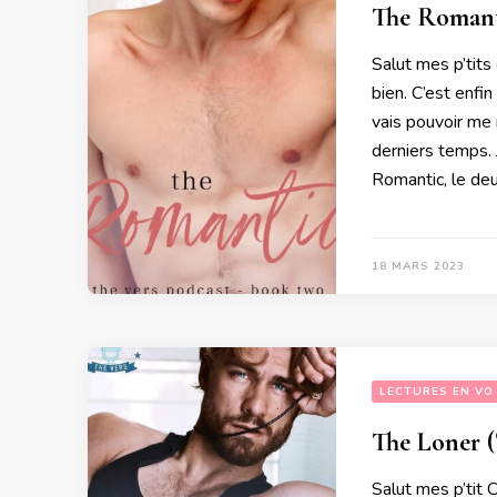
The Romanti
Salut mes p’tits
bien. C’est enfi
vais pouvoir me 
derniers temps. 
Romantic, le de
18 MARS 2023
LECTURES EN VO
The Loner (
Salut mes p’tit 