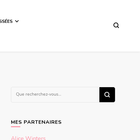
SSÉES
Vous
recherchiez
quelque
chose ?
MES PARTENAIRES
Alice Winters