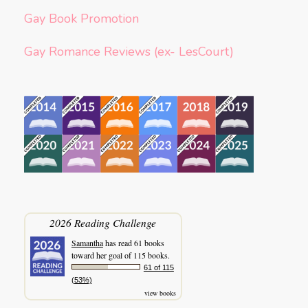
Gay Book Promotion
Gay Romance Reviews (ex- LesCourt)
2026 Reading Challenge
Samantha
has read 61 books
toward her goal of 115 books.
61 of 115
(53%)
view books