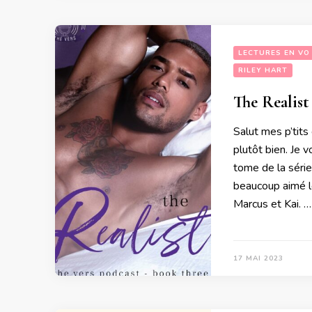
LECTURES EN VO
RILEY HART
The Realist
Salut mes p’tits
plutôt bien. Je 
tome de la série
beaucoup aimé le
Marcus et Kai. …
17 MAI 2023