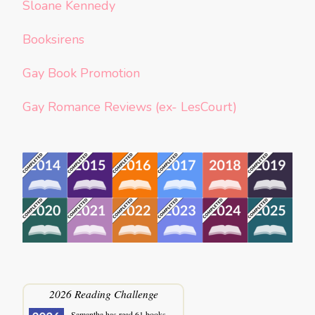
Sloane Kennedy
Booksirens
Gay Book Promotion
Gay Romance Reviews (ex- LesCourt)
2026 Reading Challenge
Samantha
has read 61 books