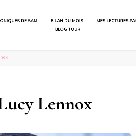
RONIQUES DE SAM
BILAN DU MOIS
MES LECTURES PA
BLOG TOUR
irène en plastique
irène en plastique
nnox
e Lucy Lennox