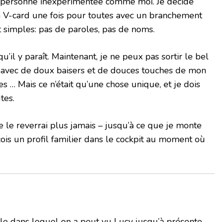
e personne inexpérimentée comme moi. Je décide
 la V-card une fois pour toutes avec un branchement
 simples: pas de paroles, pas de noms.
u’il y paraît. Maintenant, je ne peux pas sortir le bel
i avec de doux baisers et de douces touches de mon
res … Mais ce n’était qu’une chose unique, et je dois
tes.
e le reverrai plus jamais – jusqu’à ce que je monte
çois un profil familier dans le cockpit au moment où
yle dans lequel on a peut vu Lucy jusqu’à présente,