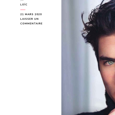
par
LOÏC
21 MARS 2020
LAISSER UN
SUR
COMMENTAIRE
VIRGIN
FLYER
DE
LUCY
LENNOX