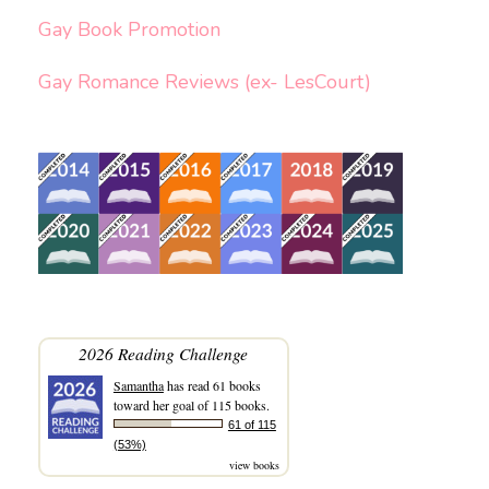
Gay Book Promotion
Gay Romance Reviews (ex- LesCourt)
2026 Reading Challenge
Samantha
has read 61 books
toward her goal of 115 books.
61 of 115
(53%)
view books