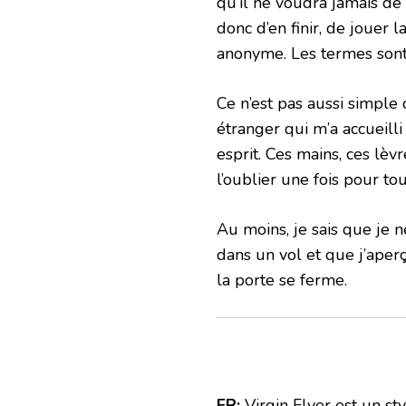
qu’il ne voudra jamais d
donc d’en finir, de jouer
anonyme. Les termes sont
Ce n’est pas aussi simple q
étranger qui m’a accueill
esprit. Ces mains, ces lèv
l’oublier une fois pour tou
Au moins, je sais que je n
dans un vol et que j’aper
la porte se ferme.
FR:
Virgin Flyer est un st