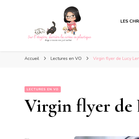
LES CH
Sur l'étagère, derrière la s
Sur l'étagère, derrière la s
Boys in books are just better
Accueil
Lectures en VO
Virgin flyer de Lucy Le
LECTURES EN VO
Virgin flyer d