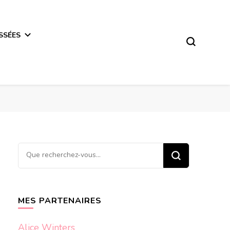
SSÉES
Vous
recherchiez
quelque
chose ?
MES PARTENAIRES
Alice Winters