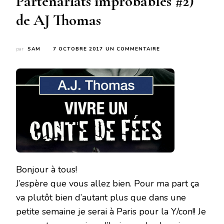
Partenariats improbables #2)
de AJ Thomas
SUR
par
SAM
7 OCTOBRE 2017
UN COMMENTAIRE
VIVRE
UN
CONTE
DE
FÉE
(
PARTENARIATS
IMPROBABLES
#2)
DE
AJ
THOMAS
Bonjour à tous!
J’espère que vous allez bien. Pour ma part ça
va plutôt bien d’autant plus que dans une
petite semaine je serai à Paris pour la Y/con!! Je