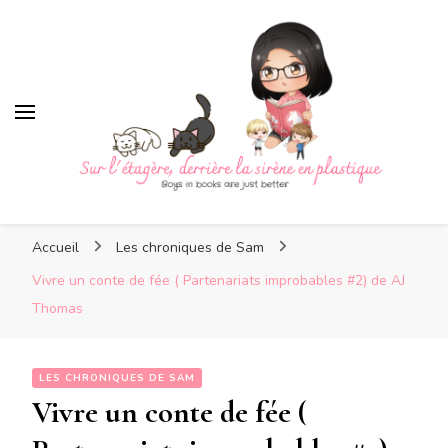
Sur l'étagère, derrière la
sirène en plastique
Sur l'étagère, derrière la
Boys in books are just better
sirène en plastique
Accueil
Les chroniques de Sam
Vivre un conte de fée ( Partenariats improbables #2) de AJ
Thomas
LES CHRONIQUES DE SAM
Vivre un conte de fée (