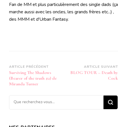
Fan de MM et plus particulièrement des single dads (ça
marche aussi avec les oncles, les grands frères etc...) ,
des MMM et d'Urban Fantasy.
Navigation
ARTICLE PRÉCÉDENT
ARTICLE SUIVANT
Surviving The Shadows
BLOG TOUR – Death by
d’article
(Bearer of the truth #2) de
Cock
Miranda Turner
Vous
recherchiez
quelque
chose ?