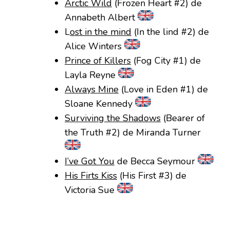
Arctic Wild
(Frozen Heart #2) de
Annabeth Albert
L
ost in the mind
(In the lind #2) de
Alice Winters
Prince of Killers
(Fog City #1) de
Layla Reyne
Always Mine
(Love in Eden #1) de
Sloane Kennedy
Surviving the Shadows
(Bearer of
the Truth #2) de Miranda Turner
I’ve Got You
de Becca Seymour
His Firts Kiss
(His First #3) de
Victoria Sue