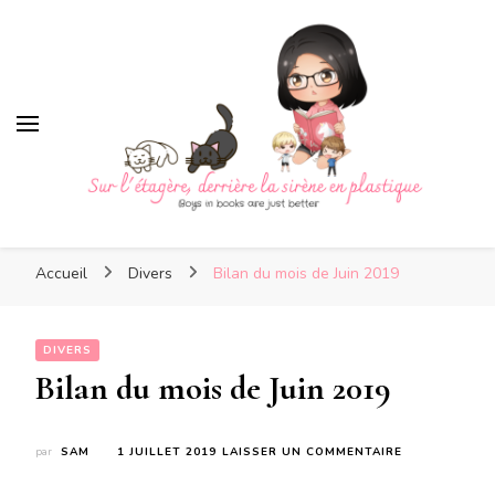
Sur l'étagère, derrière la
sirène en plastique
Sur l'étagère, derrière la
Boys in books are just better
sirène en plastique
Accueil
Divers
Bilan du mois de Juin 2019
DIVERS
Bilan du mois de Juin 2019
SUR
par
SAM
1 JUILLET 2019
LAISSER UN COMMENTAIRE
BILAN
DU