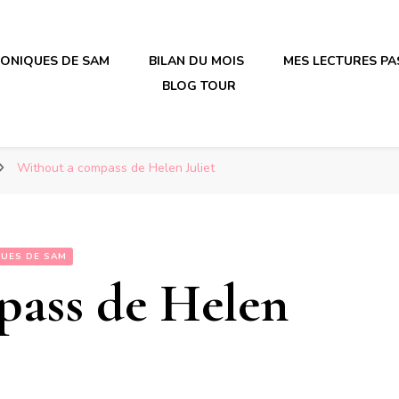
RONIQUES DE SAM
BILAN DU MOIS
MES LECTURES PA
BLOG TOUR
irène en plastique
irène en plastique
Without a compass de Helen Juliet
QUES DE SAM
pass de Helen