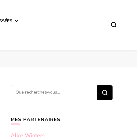
SSÉES
Vous
recherchiez
quelque
chose ?
MES PARTENAIRES
Alice Winters