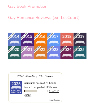
Gay Book Promotion
Gay Romance Reviews (ex- LesCourt)
2026 Reading Challenge
Samantha
has read 61 books
toward her goal of 115 books.
61 of 115
(53%)
view books