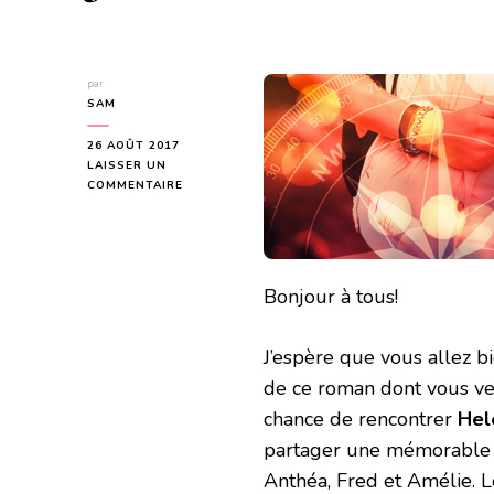
par
SAM
26 AOÛT 2017
LAISSER UN
SUR
COMMENTAIRE
WITHOUT
A
COMPASS
DE
HELEN
Bonjour à tous!
JULIET
J’espère que vous allez b
de ce roman dont vous vene
chance de rencontrer
Hel
partager une mémorable p
Anthéa, Fred et Amélie. L