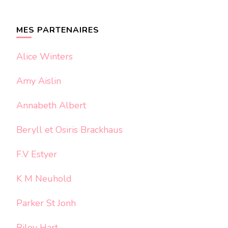
quelque
chose ?
MES PARTENAIRES
Alice Winters
Amy Aislin
Annabeth Albert
Beryll et Osiris Brackhaus
F.V Estyer
K M Neuhold
Parker St Jonh
Riley Hart