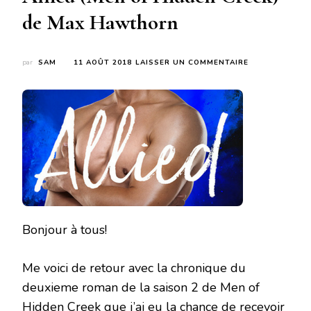
de Max Hawthorn
SUR
par
SAM
11 AOÛT 2018
LAISSER UN COMMENTAIRE
ALLIED
(MEN
OF
HIDDEN
CREEK)
DE
MAX
HAWTHORN
Bonjour à tous!
Me voici de retour avec la chronique du
deuxieme roman de la saison 2 de Men of
Hidden Creek que j’ai eu la chance de recevoir