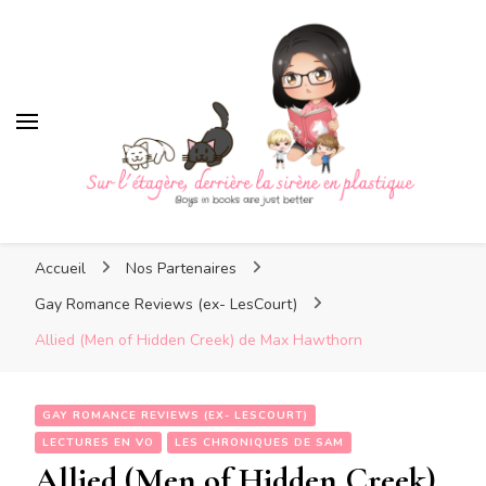
Sur l'étagère, derrière la
sirène en plastique
Sur l'étagère, derrière la
Boys in books are just better
sirène en plastique
Accueil
Nos Partenaires
Gay Romance Reviews (ex- LesCourt)
Allied (Men of Hidden Creek) de Max Hawthorn
GAY ROMANCE REVIEWS (EX- LESCOURT)
LECTURES EN VO
LES CHRONIQUES DE SAM
Allied (Men of Hidden Creek)