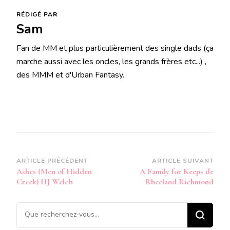
RÉDIGÉ PAR
Sam
Fan de MM et plus particulièrement des single dads (ça
marche aussi avec les oncles, les grands frères etc...) ,
des MMM et d'Urban Fantasy.
Navigation
ARTICLE PRÉCÉDENT
ARTICLE SUIVANT
Ashes (Men of Hidden
A Family for Keeps de
d’article
Creek) HJ Welch
Rheeland Richmond
Vous
recherchiez