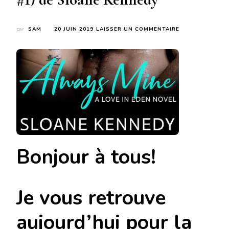
SUR
par
SAM
20 JUIN 2019
LAISSER UN COMMENTAIRE
ALWAYS
MINE
(
LOVE
IN
EDEN
#1)
DE
SLOANE
KENNEDY
Bonjour à tous!
Je vous retrouve
aujourd’hui pour la