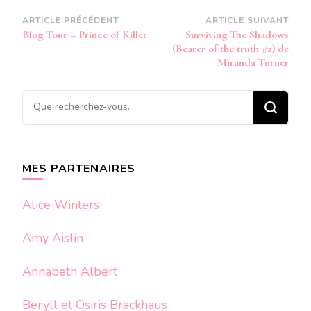
Navigation
ARTICLE PRÉCÉDENT
ARTICLE SUIVANT
Blog Tour – Prince of Killer
Surviving The Shadows
d’article
(Bearer of the truth #2) de
Miranda Turner
Vous
recherchiez
quelque
chose ?
MES PARTENAIRES
Alice Winters
Amy Aislin
Annabeth Albert
Beryll et Osiris Brackhaus