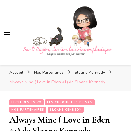
Sur l'étagère, derrière la
sirène en plastique
Sur l'étagère, derrière la
Boys in books are just better
sirène en plastique
Accueil
Nos Partenaires
Sloane Kennedy
Always Mine ( Love in Eden #1) de Sloane Kennedy
LECTURES EN VO
LES CHRONIQUES DE SAM
NOS PARTENAIRES
SLOANE KENNEDY
Always Mine ( Love in Eden
#1) de Sloane Kennedy