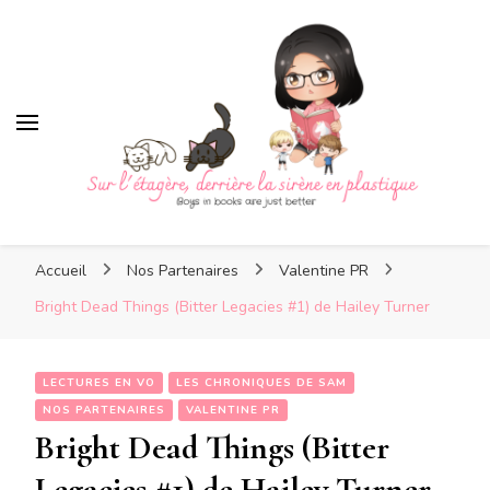
Sur l'étagère, derrière la
sirène en plastique
Sur l'étagère, derrière la
Boys in books are just better
sirène en plastique
Accueil
Nos Partenaires
Valentine PR
Bright Dead Things (Bitter Legacies #1) de Hailey Turner
LECTURES EN VO
LES CHRONIQUES DE SAM
NOS PARTENAIRES
VALENTINE PR
Bright Dead Things (Bitter
Legacies #1) de Hailey Turner