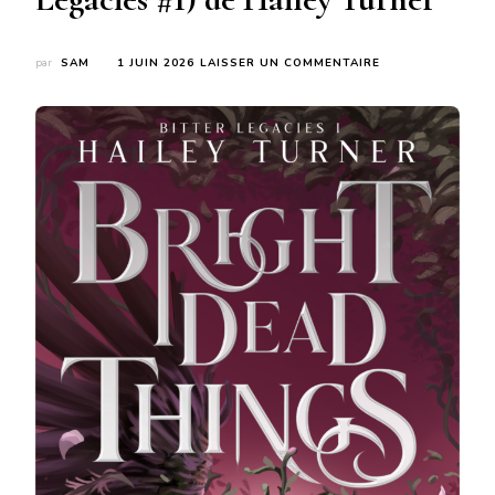
SUR
par
SAM
1 JUIN 2026
LAISSER UN COMMENTAIRE
BRIGHT
DEAD
THINGS
(BITTER
LEGACIES
#1)
DE
HAILEY
TURNER