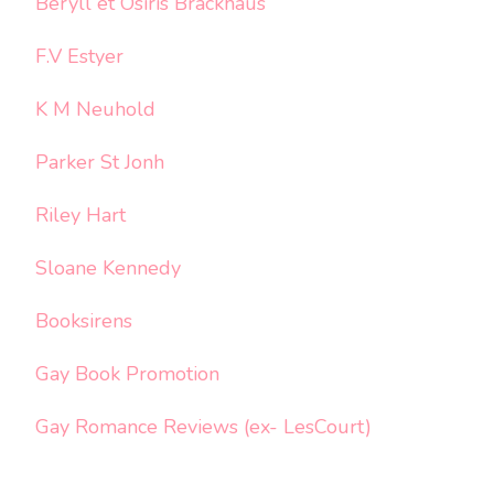
Beryll et Osiris Brackhaus
F.V Estyer
K M Neuhold
Parker St Jonh
Riley Hart
Sloane Kennedy
Booksirens
Gay Book Promotion
Gay Romance Reviews (ex- LesCourt)