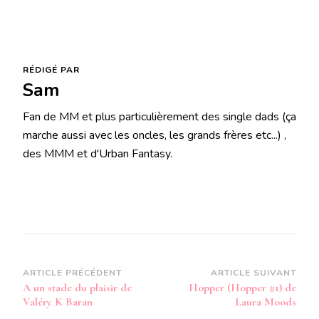
RÉDIGÉ PAR
Sam
Fan de MM et plus particulièrement des single dads (ça
marche aussi avec les oncles, les grands frères etc...) ,
des MMM et d'Urban Fantasy.
Navigation
ARTICLE PRÉCÉDENT
ARTICLE SUIVANT
A un stade du plaisir de
Hopper (Hopper #1) de
d’article
Valéry K Baran
Laura Moods