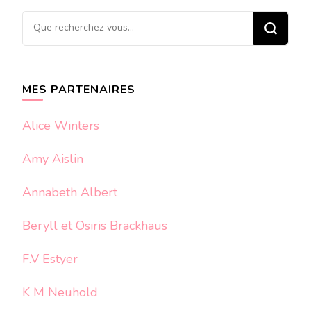
Vous
recherchiez
quelque
chose ?
MES PARTENAIRES
Alice Winters
Amy Aislin
Annabeth Albert
Beryll et Osiris Brackhaus
F.V Estyer
K M Neuhold