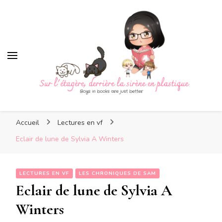
Sur l'étagère, derrière la 
plastique
Sur l'étagère, derrière la
Boys in books are just better
sirène en plastique
Accueil
Lectures en vf
Eclair de lune de Sylvia A Winters
LECTURES EN VF
LES CHRONIQUES DE SAM
Eclair de lune de Sylvia A
Winters