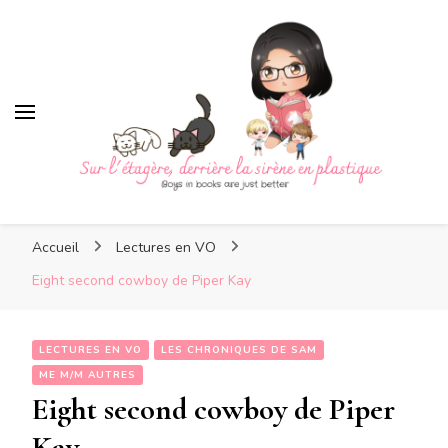
Sur l'étagère, derrière la
sirène en plastique
Sur l'étagère, derrière la
Boys in books are just better
sirène en plastique
Accueil
Lectures en VO
Eight second cowboy de Piper Kay
LECTURES EN VO
LES CHRONIQUES DE SAM
ME M/M AUTRES
Eight second cowboy de Piper
Kay