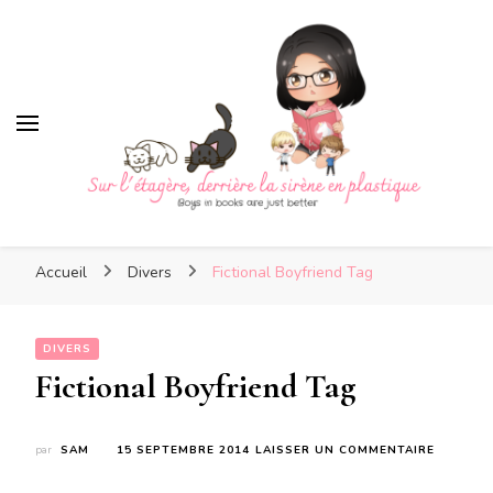
Sur l'étagère, derrière la
sirène en plastique
Sur l'étagère, derrière la
Boys in books are just better
sirène en plastique
Accueil
Divers
Fictional Boyfriend Tag
DIVERS
Fictional Boyfriend Tag
SUR
par
SAM
15 SEPTEMBRE 2014
LAISSER UN COMMENTAIRE
FICTION
BOYFRIE