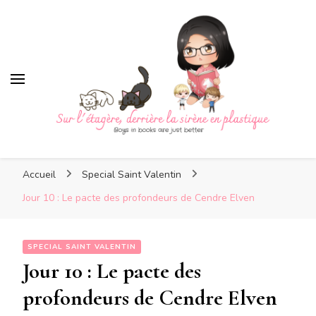
Sur l'étagère, derrière la
sirène en plastique
Sur l'étagère, derrière la
Boys in books are just better
sirène en plastique
Accueil
Special Saint Valentin
Jour 10 : Le pacte des profondeurs de Cendre Elven
SPECIAL SAINT VALENTIN
Jour 10 : Le pacte des
profondeurs de Cendre Elven