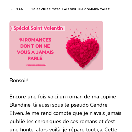
SUR
par
SAM
10 FÉVRIER 2020
LAISSER UN COMMENTAIRE
JOUR
10
:
LE
PACTE
DES
PROFONDEU
DE
CENDRE
ELVEN
Bonsoir!
Encore une fois voici un roman de ma copine
Blandine, là aussi sous le pseudo Cendre
Elven. Je me rend compte que je n’avais jamais
publié les chroniques de ses romans et c’est
une honte, alors voilà, je répare tout ça. Cette