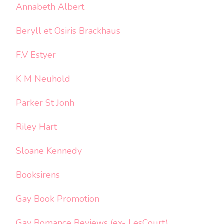
Annabeth Albert
Beryll et Osiris Brackhaus
F.V Estyer
K M Neuhold
Parker St Jonh
Riley Hart
Sloane Kennedy
Booksirens
Gay Book Promotion
Gay Romance Reviews (ex- LesCourt)