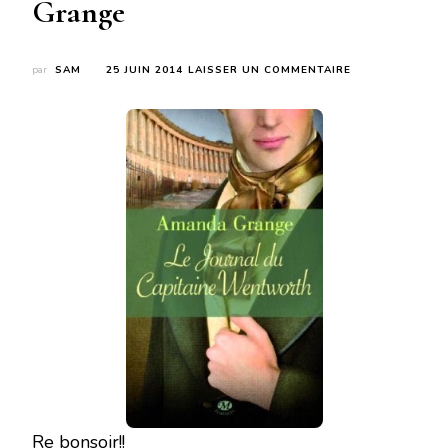
Grange
SUR
par
SAM
25 JUIN 2014
LAISSER UN COMMENTAIRE
LE
JOURNAL
DU
CAPITAINE
WENTWORTH
DE
AMANDA
GRANGE
Re bonsoir!!