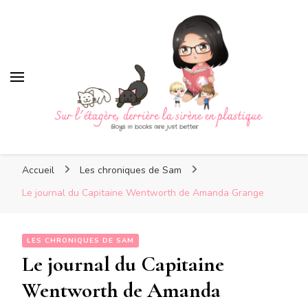
Sur l'étagère, derrière la sirè
Sur l'étagère, derrière la
Boys in books are just better
sirène en plastique
Accueil
Les chroniques de Sam
Le journal du Capitaine Wentworth de Amanda Grange
LES CHRONIQUES DE SAM
Le journal du Capitaine
Wentworth de Amanda