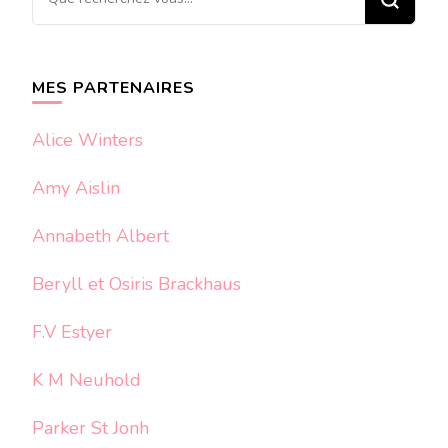
recherchiez
quelque
chose ?
MES PARTENAIRES
Alice Winters
Amy Aislin
Annabeth Albert
Beryll et Osiris Brackhaus
F.V Estyer
K M Neuhold
Parker St Jonh