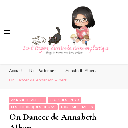
Sur l'étagère, derrière la
sirène en plastique
Sur l'étagère, derrière la
Boys in books are just better
sirène en plastique
Accueil
Nos Partenaires
Annabeth Albert
On Dancer de Annabeth Albert
ANNABETH ALBERT
LECTURES EN VO
LES CHRONIQUES DE SAM
NOS PARTENAIRES
On Dancer de Annabeth
Albert