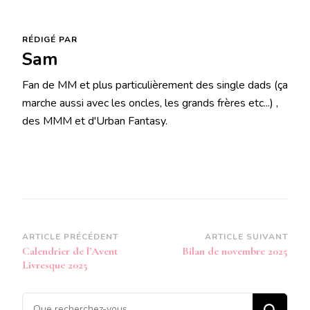
RÉDIGÉ PAR
Sam
Fan de MM et plus particulièrement des single dads (ça
marche aussi avec les oncles, les grands frères etc...) ,
des MMM et d'Urban Fantasy.
Navigation
ARTICLE PRÉCÉDENT
ARTICLE SUIVANT
Calendrier de l’Avent
Bilan de novembre 2025
d’article
Livresque 2025
Vous