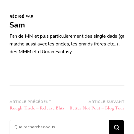
RÉDIGÉ PAR
Sam
Fan de MM et plus particulièrement des single dads (ça
marche aussi avec les oncles, les grands frères etc...) ,
des MMM et d'Urban Fantasy.
Navigation
ARTICLE PRÉCÉDENT
ARTICLE SUIVANT
Rough Trade – Release Blitz
Better Not Pout – Blog Tour
d’article
Vous
recherchiez