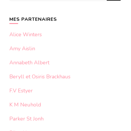
quelque
chose ?
MES PARTENAIRES
Alice Winters
Amy Aislin
Annabeth Albert
Beryll et Osiris Brackhaus
F.V Estyer
K M Neuhold
Parker St Jonh