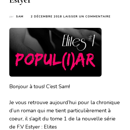
SUR
par
SAM
2 DÉCEMBRE 2018
LAISSER UN COMMENTAIRE
POPUL(I)A
(#ELITES
#1)
DE
F.V
ESTYER
Bonjour à tous! C’est Sam!
Je vous retrouve aujourd’hui pour la chronique
d’un roman qui me tient particulièrement à
coeur, il s’agit du tome 1 de la nouvelle série
de F.V Estyer : Elites