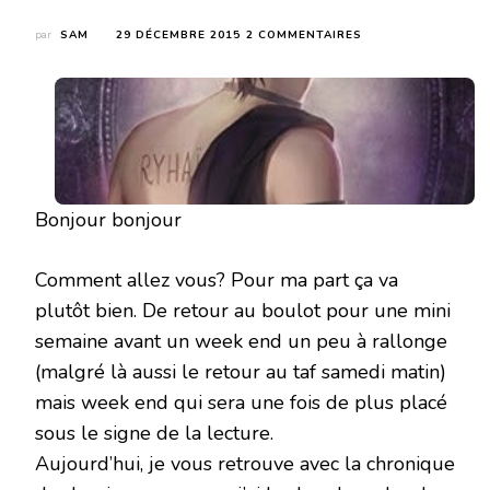
SUR
par
SAM
29 DÉCEMBRE 2015
2 COMMENTAIRES
PRISONNIER
(LES
CHRONIQUES
DE
REN
#1)
DE
FAITH
KEAN
Bonjour bonjour
Comment allez vous? Pour ma part ça va
plutôt bien. De retour au boulot pour une mini
semaine avant un week end un peu à rallonge
(malgré là aussi le retour au taf samedi matin)
mais week end qui sera une fois de plus placé
sous le signe de la lecture.
Aujourd’hui, je vous retrouve avec la chronique