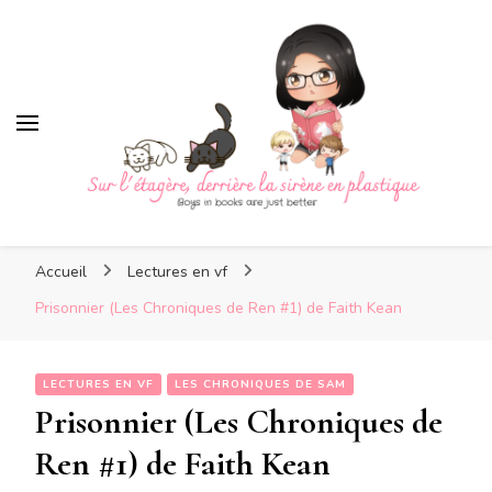
Sur l'étagère, derrière la 
plastique
Sur l'étagère, derrière la
Boys in books are just better
sirène en plastique
Accueil
Lectures en vf
Prisonnier (Les Chroniques de Ren #1) de Faith Kean
LECTURES EN VF
LES CHRONIQUES DE SAM
Prisonnier (Les Chroniques de
Ren #1) de Faith Kean