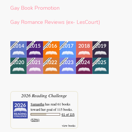
Gay Book Promotion
Gay Romance Reviews (ex- LesCourt)
2026 Reading Challenge
Samantha
has read 61 books
toward her goal of 115 books.
61 of 115
(53%)
view books