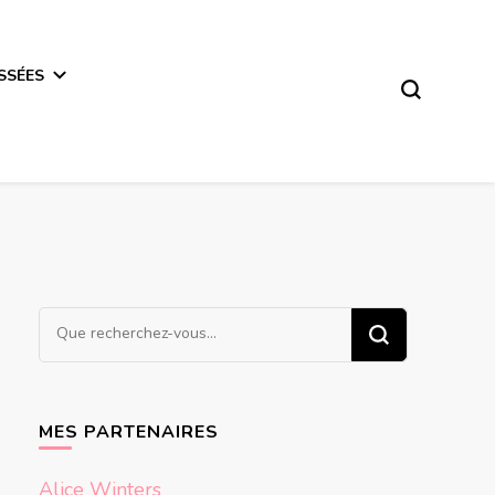
SSÉES
Vous
recherchiez
quelque
chose ?
MES PARTENAIRES
Alice Winters