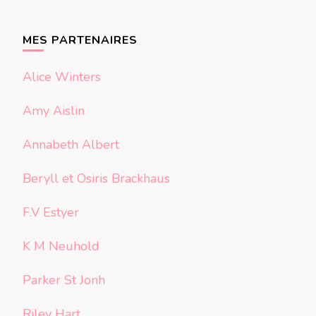
quelque
chose ?
MES PARTENAIRES
Alice Winters
Amy Aislin
Annabeth Albert
Beryll et Osiris Brackhaus
F.V Estyer
K M Neuhold
Parker St Jonh
Riley Hart