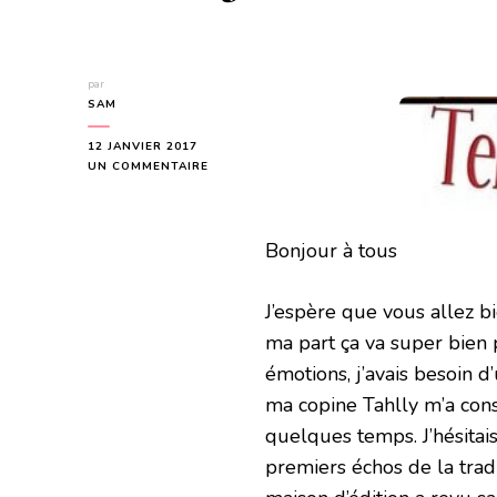
par
SAM
12 JANVIER 2017
SUR
UN COMMENTAIRE
TELL
ME
IT’S
Bonjour à tous
REAL
(AT
FIRST
SIGHT
J’espère que vous allez b
#1)
ma part ça va super bien 
DE
T
émotions, j’avais besoin d
J
ma copine Tahlly m’a cons
KLUNE
quelques temps. J’hésitais
premiers échos de la trad v