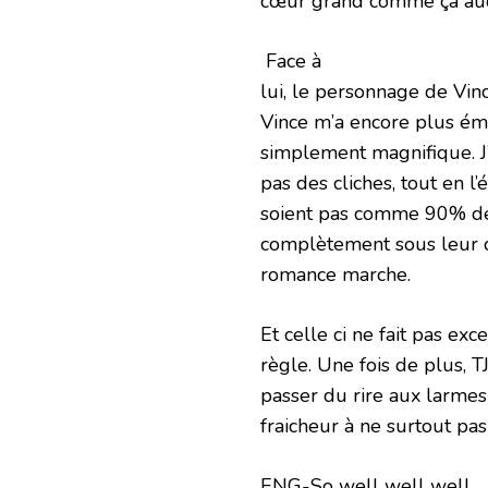
cœur grand comme ça auquel
Face à
lui, le personnage de Vin
Vince m’a encore plus ém
simplement magnifique. J
pas des cliches, tout en l
soient pas comme 90% des
complètement sous leur ch
romance marche.
Et celle ci ne fait pas exc
règle. Une fois de plus, T
passer du rire aux larmes
fraicheur à ne surtout pa
ENG-So well well well…