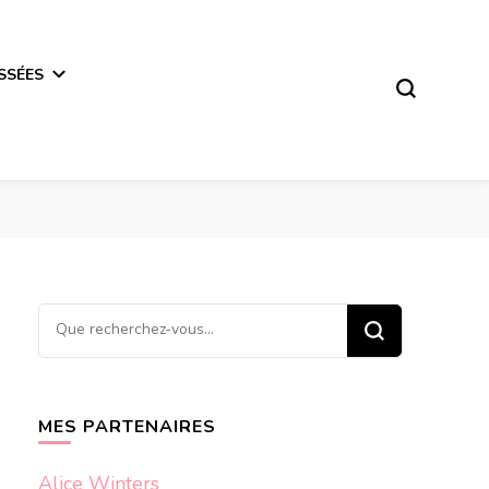
SSÉES
Vous
recherchiez
quelque
chose ?
MES PARTENAIRES
Alice Winters