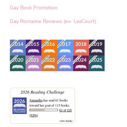
Gay Book Promotion
Gay Romance Reviews (ex- LesCourt)
2026 Reading Challenge
Samantha
has read 61 books
toward her goal of 115 books.
61 of 115
(53%)
view books