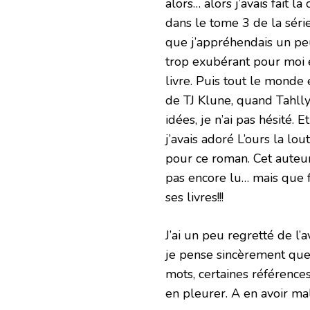
alors… alors j’avais fait l
dans le tome 3 de la série
que j’appréhendais un pe
trop exubérant pour moi e
livre. Puis tout le monde
de TJ Klune, quand Tahll
idées, je n’ai pas hésité. E
j’avais adoré L’ours la l
pour ce roman. Cet auteur
pas encore lu… mais que f
ses livres!!!
J’ai un peu regretté de l’
je pense sincèrement que 
mots, certaines référenc
en pleurer. A en avoir mal 