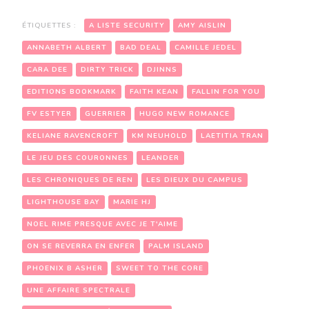
ÉTIQUETTES :
A LISTE SECURITY
AMY AISLIN
ANNABETH ALBERT
BAD DEAL
CAMILLE JEDEL
CARA DEE
DIRTY TRICK
DJINNS
EDITIONS BOOKMARK
FAITH KEAN
FALLIN FOR YOU
FV ESTYER
GUERRIER
HUGO NEW ROMANCE
KELIANE RAVENCROFT
KM NEUHOLD
LAETITIA TRAN
LE JEU DES COURONNES
LEANDER
LES CHRONIQUES DE REN
LES DIEUX DU CAMPUS
LIGHTHOUSE BAY
MARIE HJ
NOEL RIME PRESQUE AVEC JE T'AIME
ON SE REVERRA EN ENFER
PALM ISLAND
PHOENIX B ASHER
SWEET TO THE CORE
UNE AFFAIRE SPECTRALE