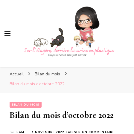
Sur l'étagère, derrière la
sirène en plastique
Sur l'étagère, derrière la
Boys in books are just better
sirène en plastique
Accueil
Bilan du mois
Bilan du mois d’octobre 2022
BILAN DU MOIS
Bilan du mois d’octobre 2022
SUR
par
SAM
1 NOVEMBRE 2022
LAISSER UN COMMENTAIRE