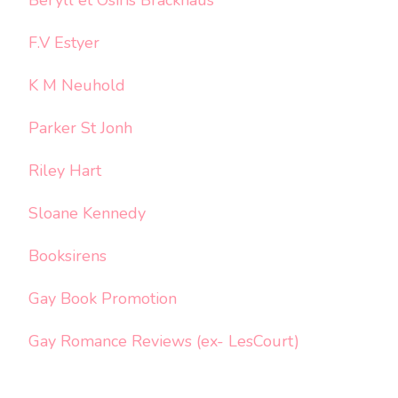
Beryll et Osiris Brackhaus
F.V Estyer
K M Neuhold
Parker St Jonh
Riley Hart
Sloane Kennedy
Booksirens
Gay Book Promotion
Gay Romance Reviews (ex- LesCourt)