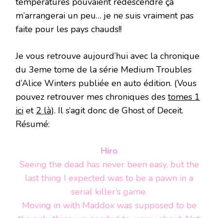
températures pouvaient redescendre ça
m’arrangerai un peu… je ne suis vraiment pas
faite pour les pays chauds!!
Je vous retrouve aujourd’hui avec la chronique
du 3eme tome de la série Medium Troubles
d’Alice Winters publiée en auto édition. (Vous
pouvez retrouver mes chroniques des
tomes 1
ici
et
2 là
). Il s’agit donc de Ghost of Deceit.
Résumé:
Hiro
Seeing the dead has never been easy, but the
last thing I expected was to be a pawn in a
serial killer’s game.
Moving in with Maddox was supposed to be