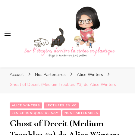
Sur l'étagère, derrière la
sirène en plastique
Sur l'étagère, derrière la
Boys in books are just better
sirène en plastique
Accueil
Nos Partenaires
Alice Winters
Ghost of Deceit (Medium Troubles #3) de Alice Winters
ALICE WINTERS
LECTURES EN VO
LES CHRONIQUES DE SAM
NOS PARTENAIRES
Ghost of Deceit (Medium
Troubles #3) de Alice Winters