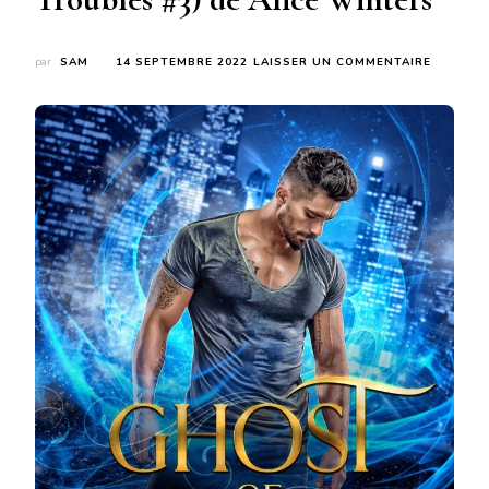
SUR
par
SAM
14 SEPTEMBRE 2022
LAISSER UN COMMENTAIRE
GHOST
OF
DECEIT
(MEDIUM
TROUBL
#3)
DE
ALICE
WINTER