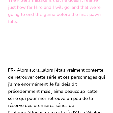
The killer’s mistake is that he doesn’t realize
just how far Hiro and I will go, and that we’re
going to end this game before the final pawn
falls.
FR-
Alors alors….alors j’étais vraiment contente
de retrouver cette série et ces personnages qui
j’aime énormément. Je l’ai déjà dit
précédemment mais j’aime beaucoup cette
série qui pour moi, retrouve un peu de la
réserve des premieres séries de
l’auteure.Attention, on parle là d’Alice Winters