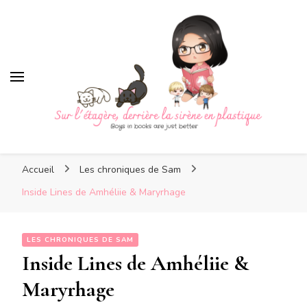
Sur l'étagère, derrière la
sirène en plastique
Sur l'étagère, derrière la
Boys in books are just better
sirène en plastique
Accueil
Les chroniques de Sam
Inside Lines de Amhéliie & Maryrhage
LES CHRONIQUES DE SAM
Inside Lines de Amhéliie &
Maryrhage