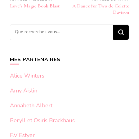
Navigation
Love’s Magic Book Blast
A Dance for Two de Colette
d’article
Davison
Vous
recherchiez
quelque
chose ?
MES PARTENAIRES
Alice Winters
Amy Aislin
Annabeth Albert
Beryll et Osiris Brackhaus
F.V Estyer