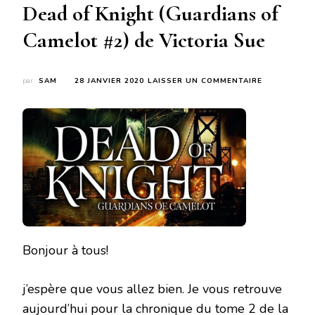
Dead of Knight (Guardians of
Camelot #2) de Victoria Sue
SUR
par
SAM
28 JANVIER 2020
LAISSER UN COMMENTAIRE
DEAD
OF
KNIGHT
(GUARDIANS
OF
CAMELOT
#2)
DE
VICTORIA
SUE
Bonjour à tous!
j’espère que vous allez bien. Je vous retrouve
aujourd’hui pour la chronique du tome 2 de la