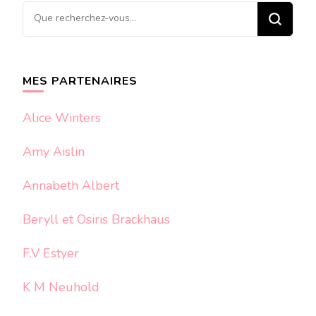
Vous
recherchiez
quelque
chose ?
MES PARTENAIRES
Alice Winters
Amy Aislin
Annabeth Albert
Beryll et Osiris Brackhaus
F.V Estyer
K M Neuhold