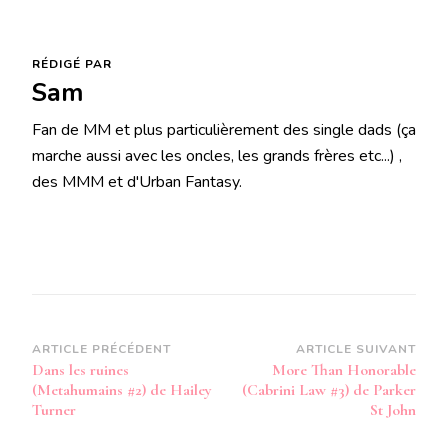
RÉDIGÉ PAR
Sam
Fan de MM et plus particulièrement des single dads (ça
marche aussi avec les oncles, les grands frères etc...) ,
des MMM et d'Urban Fantasy.
Navigation
ARTICLE PRÉCÉDENT
ARTICLE SUIVANT
Dans les ruines
More Than Honorable
d’article
(Metahumains #2) de Hailey
(Cabrini Law #3) de Parker
Turner
St John