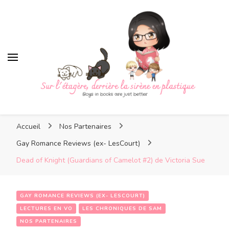
Sur l'étagère, derrière la
sirène en plastique
Sur l'étagère, derrière la
Boys in books are just better
sirène en plastique
Accueil
Nos Partenaires
Gay Romance Reviews (ex- LesCourt)
Dead of Knight (Guardians of Camelot #2) de Victoria Sue
GAY ROMANCE REVIEWS (EX- LESCOURT)
LECTURES EN VO
LES CHRONIQUES DE SAM
NOS PARTENAIRES