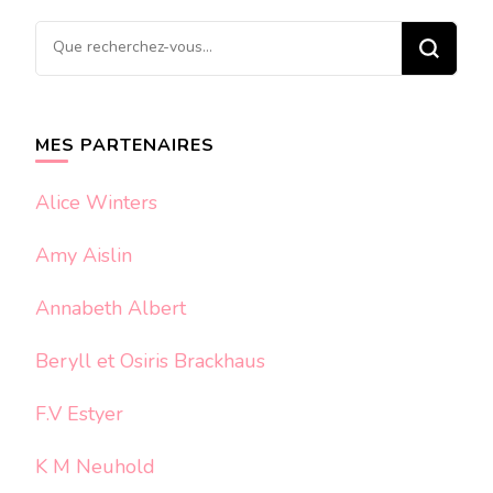
Vous
recherchiez
quelque
chose ?
MES PARTENAIRES
Alice Winters
Amy Aislin
Annabeth Albert
Beryll et Osiris Brackhaus
F.V Estyer
K M Neuhold