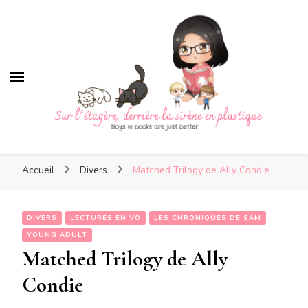
Sur l'étagère, derrière la 
plastique
Sur l'étagère, derrière la
Boys in books are just better
sirène en plastique
Accueil
Divers
Matched Trilogy de Ally Condie
DIVERS
LECTURES EN VO
LES CHRONIQUES DE SAM
YOUNG ADULT
Matched Trilogy de Ally
Condie