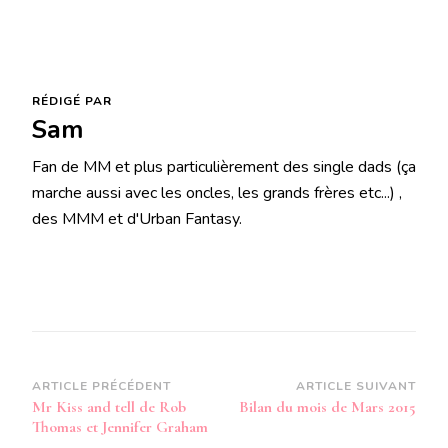
RÉDIGÉ PAR
Sam
Fan de MM et plus particulièrement des single dads (ça
marche aussi avec les oncles, les grands frères etc...) ,
des MMM et d'Urban Fantasy.
Navigation
ARTICLE PRÉCÉDENT
ARTICLE SUIVANT
Mr Kiss and tell de Rob
Bilan du mois de Mars 2015
d’article
Thomas et Jennifer Graham