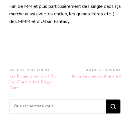
Fan de MM et plus particulièrement des single dads (ça
marche aussi avec les oncles, les grands frères etc...) ,
des MMM et d'Urban Fantasy.
Navigation
ARTICLE PRÉCÉDENT
ARTICLE SUIVANT
Les flammes sacrées (The
Bilan du mois de Mai 2016
d’article
lost Gods #2) de Megan
Derr
Vous
recherchiez
quelque
chose ?