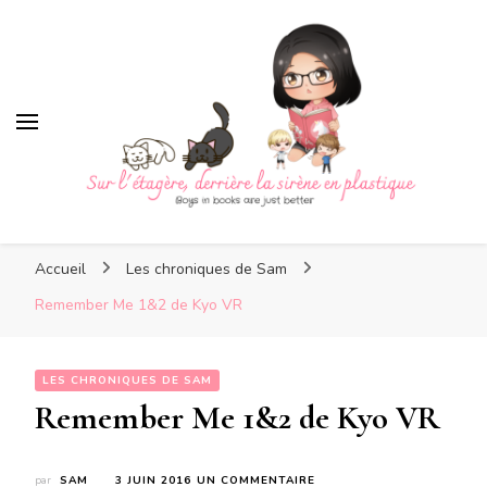
Sur l'étagère, derrière la
sirène en plastique
Sur l'étagère, derrière la
Boys in books are just better
sirène en plastique
Accueil
Les chroniques de Sam
Remember Me 1&2 de Kyo VR
LES CHRONIQUES DE SAM
Remember Me 1&2 de Kyo VR
SUR
par
SAM
3 JUIN 2016
UN COMMENTAIRE