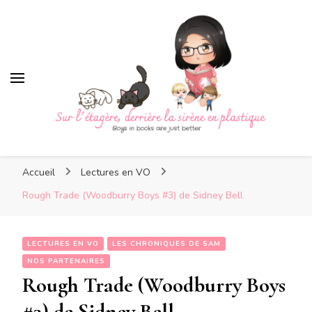
Sur l'étagère, derrière la
sirène en plastique
Sur l'étagère, derrière la
Boys in books are just better
sirène en plastique
Accueil
Lectures en VO
Rough Trade (Woodburry Boys #3) de Sidney Bell
LECTURES EN VO
LES CHRONIQUES DE SAM
NOS PARTENAIRES
Rough Trade (Woodburry Boys
#3) de Sidney Bell