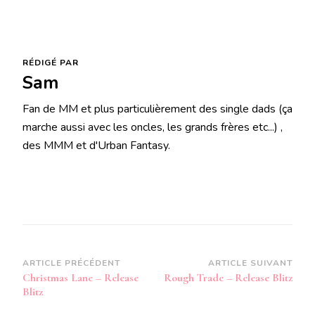
RÉDIGÉ PAR
Sam
Fan de MM et plus particulièrement des single dads (ça
marche aussi avec les oncles, les grands frères etc...) ,
des MMM et d'Urban Fantasy.
Navigation
ARTICLE PRÉCÉDENT
ARTICLE SUIVANT
Christmas Lane – Release
Rough Trade – Release Blitz
d’article
Blitz