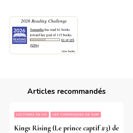
2026 Reading Challenge
Samantha
has read 61 books
toward her goal of 115 books.
61 of 115
(53%)
view books
Articles recommandés
LECTURES EN VO
LES CHRONIQUES DE SAM
Kings Rising (Le prince captif #3) de