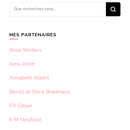
Vous
recherchiez
quelque
chose ?
MES PARTENAIRES
Alice Winters
Amy Aislin
Annabeth Albert
Beryll et Osiris Brackhaus
F.V Estyer
K M Neuhold