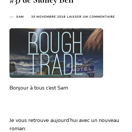
SUR
par
SAM
30 NOVEMBRE 2018
LAISSER UN COMMENTAIRE
ROUGH
TRADE
(WOODBU
BOYS
#3)
DE
SIDNEY
BELL
Bonjour à tous c’est Sam
Je vous retrouve aujourd’hui avec un nouveau
roman: