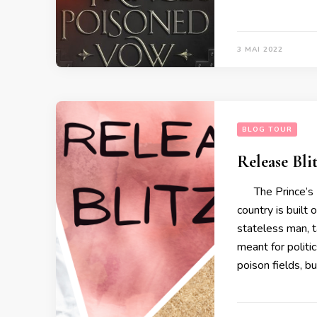
3 MAI 2022
BLOG TOUR
Release Bli
The Prince’s P
country is buil
stateless man, t
meant for politi
poison fields, b