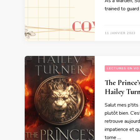
As a warden, Sor
trained to guard
11 JANVIER 2023
LECTURES EN VO
The Prince’
Hailey Tur
Salut mes p’tits
plutôt bien. C’es
retrouve aujourd
impatience et qui
tome …