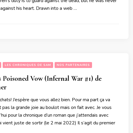
en’s duty is to guard against the dead, but he was never
 against his heart. Drawn into a web …
LES CHRONIQUES DE SAM
NOS PARTENAIRES
s Poisoned Vow (Infernal War #1) de
ner
 chats! J’espère que vous allez bien. Pour ma part ça va
t pas la grande joie au boulot mais on fait avec. Je vous
’hui pour la chronique d’un roman que j’attendais avec
 vient juste de sortir (le 2 mai 2022) Il s’agit du premier