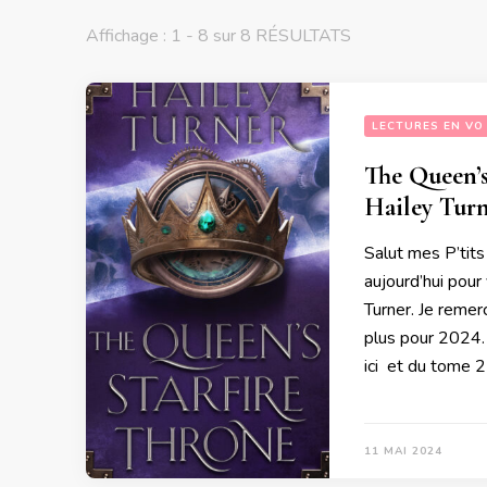
Affichage : 1 - 8 sur 8 RÉSULTATS
LECTURES EN VO
The Queen’s
Hailey Tur
Salut mes P’tits
aujourd’hui pour
Turner. Je remer
plus pour 2024.
ici et du tome 2 
11 MAI 2024