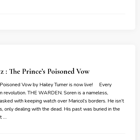
tz : The Prince’s Poisoned Vow
oisoned Vow by Hailey Turner is now live! Every
t on revolution. THE WARDEN. Soren is a nameless,
asked with keeping watch over Maricol’s borders. He isn’t
cs, only dealing with the dead. His past was buried in the
ut …