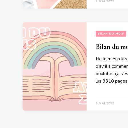
2 MAI 2022
BILAN DU MOIS
Bilan du mo
Hello mes p’tits
d’avril a comme
boulot et ça s’e
lus 3310 pages 
1 MAI 2022