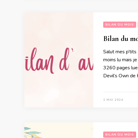
BILAN DU MOIS
Bilan du mo
Salut mes p’tits 
moins lu mais j
3260 pages lues
Devil’s Own de 
1 MAI 2024
BILAN DU MOIS