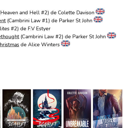
Heaven and Hell #2) de Colette Davison
ent
(Cambrini Law #1) de Parker St John
lites #2) de F.V Estyer
ethought
(Cambrini Law #2) de Parker St John
Christmas
de Alice Winters