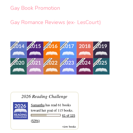
Gay Book Promotion
Gay Romance Reviews (ex- LesCourt)
2026 Reading Challenge
Samantha
has read 61 books
toward her goal of 115 books.
61 of 115
(53%)
view books