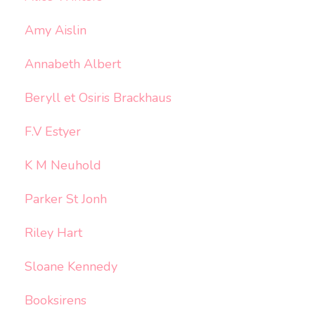
Amy Aislin
Annabeth Albert
Beryll et Osiris Brackhaus
F.V Estyer
K M Neuhold
Parker St Jonh
Riley Hart
Sloane Kennedy
Booksirens