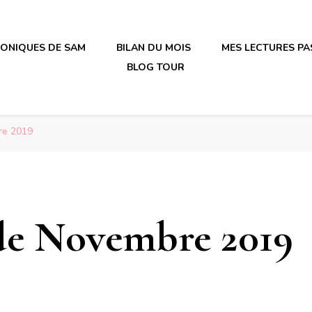
RONIQUES DE SAM
BILAN DU MOIS
MES LECTURES PA
BLOG TOUR
irène en plastique
irène en plastique
re 2019
de Novembre 2019