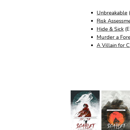
Unbreakable
(
Risk Assessm
Hide & Sick
(E
Murder a For
A Villain for 