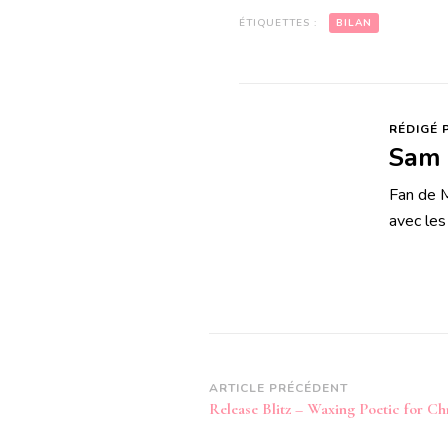
ÉTIQUETTES :
BILAN
RÉDIGÉ 
Sam
Fan de M
avec les
Navigation
ARTICLE PRÉCÉDENT
Release Blitz – Waxing Poetic for Ch
d’article