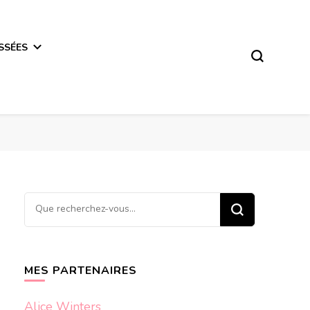
SSÉES
Vous
recherchiez
quelque
chose ?
MES PARTENAIRES
Alice Winters