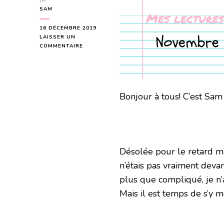
par
SAM
16 DÉCEMBRE 2019
LAISSER UN
SUR
COMMENTAIRE
BILAN
DU
MOIS
DE
NOVEMBRE
Bonjour à tous! C’est Sam
2019
Désolée pour le retard ma
n’étais pas vraiment deva
plus que compliqué, je n’a
Mais il est temps de s’y 