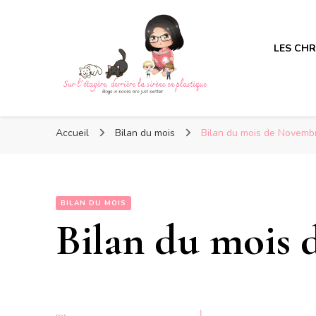
LES CH
Sur l'étagère, derrière la s
Sur l'étagère, derrière la s
Boys in books are just better
Accueil
Bilan du mois
Bilan du mois de Novemb
BILAN DU MOIS
Bilan du mois 