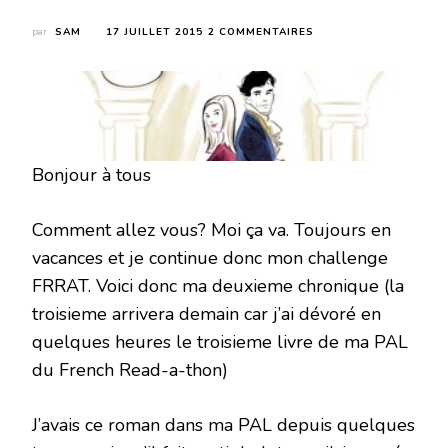
SUR
par
SAM
17 JUILLET 2015
2 COMMENTAIRES
COUP
DE
FOUDRE
À
AUSTENLAND
DE
SHANNON
Bonjour à tous
HALE
Comment allez vous? Moi ça va. Toujours en
vacances et je continue donc mon challenge
FRRAT. Voici donc ma deuxieme chronique (la
troisieme arrivera demain car j’ai dévoré en
quelques heures le troisieme livre de ma PAL
du French Read-a-thon)
J’avais ce roman dans ma PAL depuis quelques