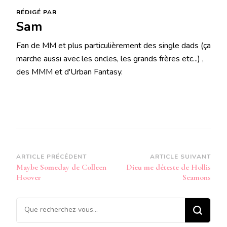
RÉDIGÉ PAR
Sam
Fan de MM et plus particulièrement des single dads (ça
marche aussi avec les oncles, les grands frères etc...) ,
des MMM et d'Urban Fantasy.
Navigation
ARTICLE PRÉCÉDENT
ARTICLE SUIVANT
Maybe Someday de Colleen
Dieu me déteste de Hollis
d’article
Hoover
Seamons
Vous
recherchiez