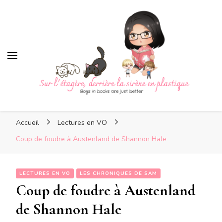
Sur l'étagère, derrière la si
plastique
Sur l'étagère, derrière la
Boys in books are just better
sirène en plastique
Accueil
Lectures en VO
Coup de foudre à Austenland de Shannon Hale
LECTURES EN VO
LES CHRONIQUES DE SAM
Coup de foudre à Austenland
de Shannon Hale