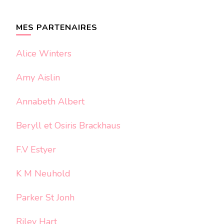
quelque
chose ?
MES PARTENAIRES
Alice Winters
Amy Aislin
Annabeth Albert
Beryll et Osiris Brackhaus
F.V Estyer
K M Neuhold
Parker St Jonh
Riley Hart