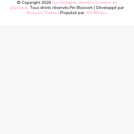
© Copyright 2026
Sur l'étagère, derrière la sirène en
plastique
. Tous droits réservés.
Pin Blossom | Développé par
Blossom Themes
.Propulsé par
WordPress
.