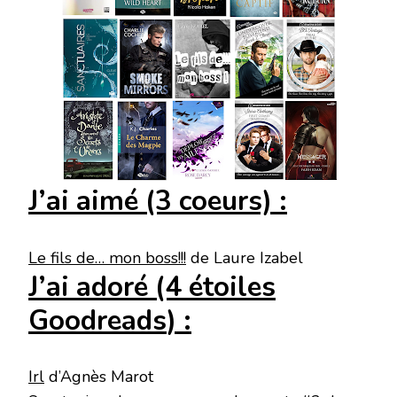
J’ai aimé (3 coeurs) :
Le fils de… mon boss!!!
de Laure Izabel
J’ai adoré (4 étoiles
Goodreads
) :
Irl
d’Agnès Marot