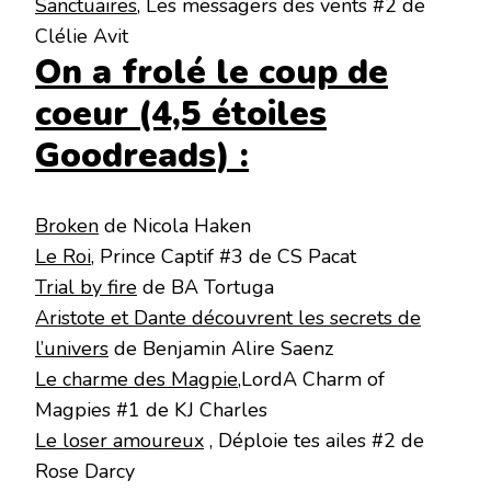
Sanctuaires
, Les messagers des vents #2 de
Clélie Avit
On a frolé le coup de
coeur (4,5 étoiles
Goodreads
) :
Broken
de Nicola Haken
Le Roi
, Prince Captif #3 de CS Pacat
Trial by fire
de BA Tortuga
Aristote et Dante découvrent les secrets de
l’univers
de Benjamin Alire Saenz
Le charme des Magpie
,LordA Charm of
Magpies #1 de KJ Charles
Le loser amoureux
, Déploie tes ailes #2 de
Rose Darcy