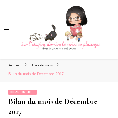
Sur l'étagère, derrière la
sirène en plastique
Sur l'étagère, derrière la
Boys in books are just better
sirène en plastique
Accueil
Bilan du mois
Bilan du mois de Décembre 2017
BILAN DU MOIS
Bilan du mois de Décembre
2017